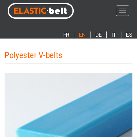
Skip
to
Toggle
main
navigat
content
FR
EN
DE
IT
ES
Polyester V-belts
Photo
Image
Produit