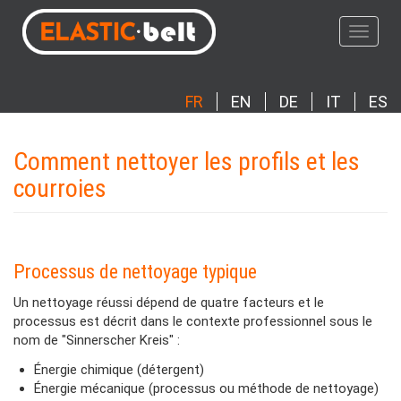
Aller
au
Toggle
contenu
navigat
principal
FR
EN
DE
IT
ES
Comment nettoyer les profils et les
courroies
Processus de nettoyage typique
Un nettoyage réussi dépend de quatre facteurs et le
processus est décrit dans le contexte professionnel sous le
nom de "Sinnerscher Kreis" :
Énergie chimique (détergent)
Énergie mécanique (processus ou méthode de nettoyage)