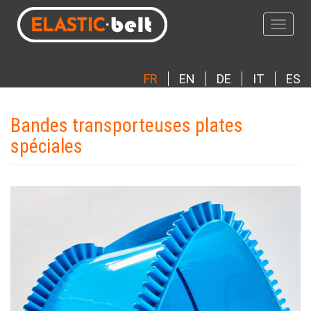
Aller
au
Toggle
contenu
navigat
principal
FR
EN
DE
IT
ES
Bandes transporteuses plates
spéciales
Photo
Image
Produit