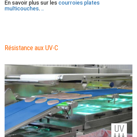
En savoir plus sur les
courroies plates
multicouches
.
..
Contenu
Résistance aux UV-C
Colonne
Contenu
Image
Colonne