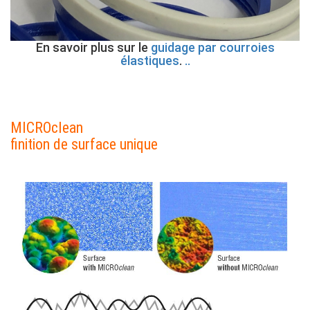
En savoir plus sur le
guidage par courroies
élastiques
.
..
Contenu
MICROclean
finition de surface unique
Colonne
Contenu
Image
Colonne