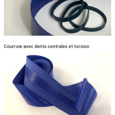
Courroie avec dents centrales et torsion
Contenu
Colonne