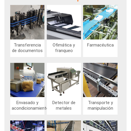
Imagen
Imagen
Imagen
Transferencia
Ofimática y
Farmacéutica
de documentos
franqueo
Imagen
Imagen
Imagen
Envasado y
Detector de
Transporte y
acondicionamiento
metales
manipulación
Imagen
Imagen
Imagen