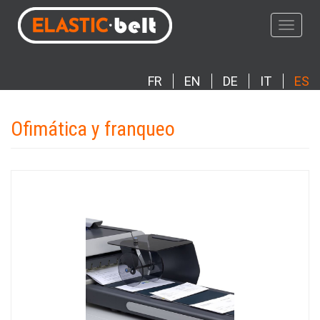
Pasar
al
Toggle
contenido
navigat
principal
FR
EN
DE
IT
ES
Ofimática y franqueo
Photo
Imagen